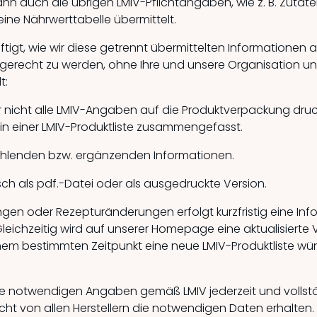
 auch die übrigen LMIV-Pflichtangaben, wie z. B. Zutat
eine Nährwerttabelle übermittelt.
tigt, wie wir diese getrennt übermittelten Informationen 
gerecht zu werden, ohne Ihre und unsere Organisation un
t:
ler nicht alle LMIV-Angaben auf die Produktverpackung dru
 in einer LMIV-Produktliste zusammengefasst.
 fehlenden bzw. ergänzenden Informationen.
isch als pdf.-Datei oder als ausgedruckte Version.
ungen oder Rezepturänderungen erfolgt kurzfristig eine Inf
Gleichzeitig wird auf unserer Homepage eine aktualisierte V
inem bestimmten Zeitpunkt eine neue LMIV-Produktliste wün
 alle notwendigen Angaben gemäß LMIV jederzeit und vollstä
cht von allen Herstellern die notwendigen Daten erhalte