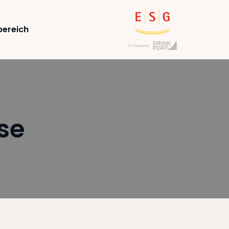
ereich
se