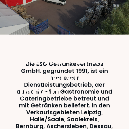
ESG Getränke -
Ganz nah dran
Die ESG Getränkevertriebs
an unseren
GmbH, gegründet 1991, ist ein
moderner
Dienstleistungsbetrieb, der
Kunden.
ausschließlich Gastronomie und
Cateringbetriebe betreut und
mit Getränken beliefert. In den
Verkaufsgebieten Leipzig,
Halle/Saale, Saalekreis,
Bernburg, Aschersleben, Dessau,