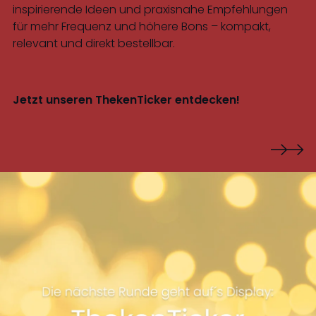
inspirierende Ideen und praxisnahe Empfehlungen
für mehr Frequenz und höhere Bons – kompakt,
relevant und direkt bestellbar.
Jetzt unseren ThekenTicker entdecken!