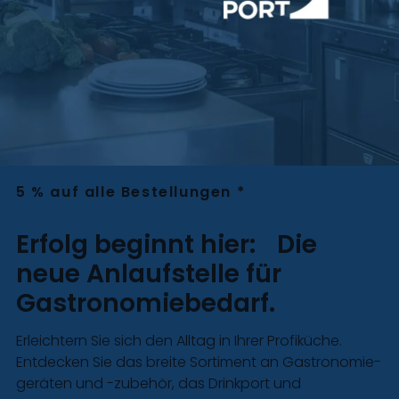
5 % auf alle Bestellungen *
Erfolg beginnt hier: Die
neue Anlaufstelle für
Gastro­nomie­bedarf.
Erleichtern Sie sich den Alltag in Ihrer Profiküche.
Entdecken Sie das breite Sortiment an Gastro­nomie­
geräten und -zubehör, das Drinkport und